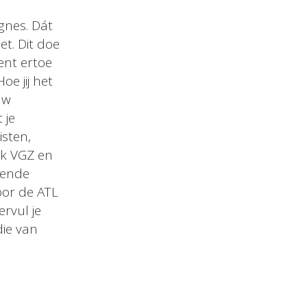
nes. Dát
et. Dit doe
ent ertoe
oe jij het
uw
 je
isten,
rk VGZ en
dende
oor de ATL
rvul je
die van