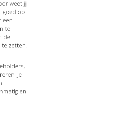
r weet jij
t goed op
r een
n te
m de
te zetten.
eholders,
eren. Je
n
anmatig en