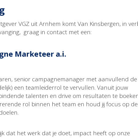
g
tgever VGZ uit Arnhem komt Van Kinsbergen, in ve
anging, graag in contact met een:
ne Marketeer a.i.
aren, senior campagnemanager met aanvullend de
delijk) een teamleiderrol te vervullen. Vanuit jouw
indende talenten en drive om resultaten te boeken, 
irerende rol binnen het team en houd jij focus op d
doelen.
rijk dat het werk dat je doet, impact heeft op onze