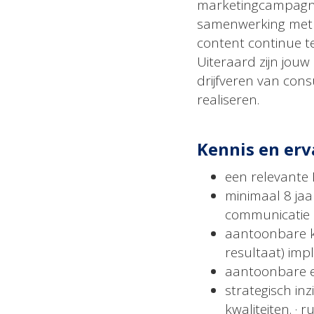
marketingcampagne
samenwerking met 
content continue te
Uiteraard zijn jou
drijfveren van con
realiseren.
Kennis en erv
een relevante
minimaal 8 jaa
communicatie
aantoonbare k
resultaat) im
aantoonbare e
strategisch in
kwaliteiten. ·