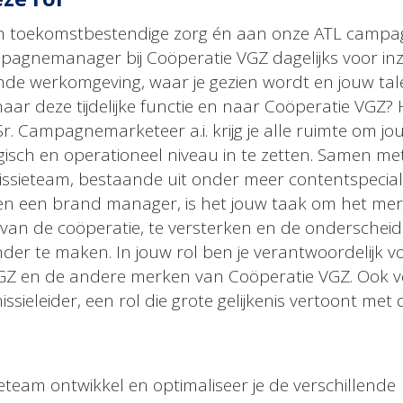
 toekomstbestendige zorg én aan onze ATL campag
Campagnemanager bij Coöperatie VGZ dagelijks voor inz
nde werkomgeving, waar je gezien wordt en jouw tal
aar deze tijdelijke functie en naar Coöperatie VGZ? H
Sr. Campagnemarketeer a.i. krijg je alle ruimte om jo
gisch en operationeel niveau in te zetten. Samen met
missieteam, bestaande uit onder meer contentspecial
 en een brand manager, is het jouw taak om het me
an de coöperatie, te versterken en de onderschei
er te maken. In jouw rol ben je verantwoordelijk v
Z en de andere merken van Coöperatie VGZ. Ook ve
issieleider, een rol die grote gelijkenis vertoont met 
eteam ontwikkel en optimaliseer je de verschillende