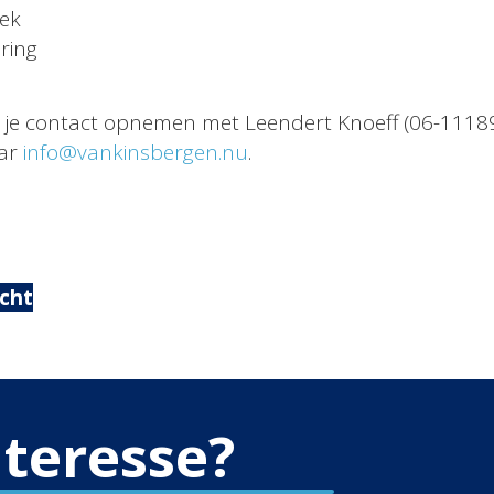
eek
ring
 je contact opnemen met Leendert Knoeff (06-1118
aar
info@vankinsbergen.nu
.
icht
nteresse?