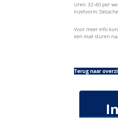
Uren: 32-40 per w
Inzetvorm: Detache
Voor meer info kun
een mail sturen n
Terug naar overz
I