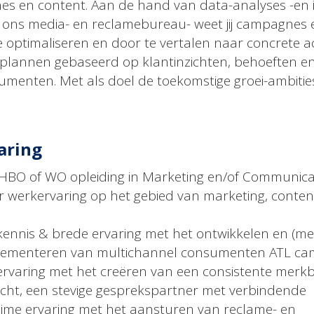
s en content. Aan de hand van data-analyses -en
ons media- en reclamebureau- weet jij campagnes 
 optimaliseren en door te vertalen naar concrete ac
w plannen gebaseerd op klantinzichten, behoeften e
sumenten. Met als doel de toekomstige groei-ambitie
aring
 HBO of WO opleiding in Marketing en/of Communica
r werkervaring op het gebied van marketing, conten
ennis & brede ervaring met het ontwikkelen en (me
plementeren van multichannel consumenten ATL c
rvaring met het creëren van een consistente merkb
zicht, een stevige gesprekspartner met verbindende
 ruime ervaring met het aansturen van reclame- en