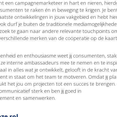
ent een campagnemarketeer in hart en nieren, hierdoo
sumenten te raken én in beweging te krijgen. Je ben
aatste ontwikkelingen in jouw vakgebied en hebt hie
. Ook durf je buiten de traditionele mediamogelijkhede
 zoek te gaan naar andere relevante touchpoints o
erschillende merken van de coöperatie op de kaart 
genheid en enthousiasme weet jij consumenten, stak
nze interne ambassadeurs mee te nemen en te inspir
aal in alles wat je ontwikkelt, gelooft in de kracht va
t in staat om het team te motiveren. Omdat jij pl
ukt het jou om projecten tot een succes te brengen.
mmunicatief sterk en ben jij goed in
ement en samenwerken.
ze rol