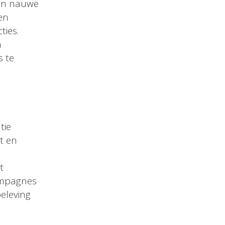
 in nauwe
en
ties.
n
s te
tie
t en
t
ampagnes
eleving