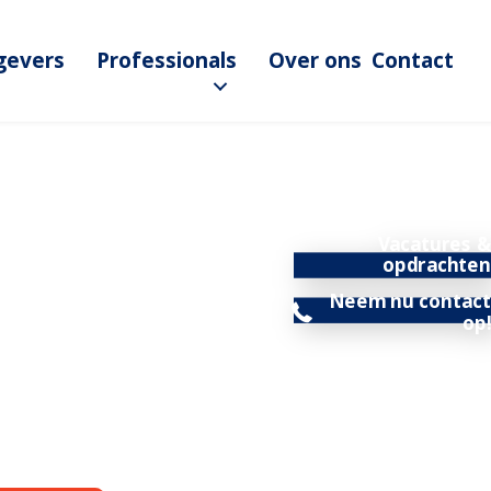
gevers
Professionals
Over ons
Contact
Vacatures &
opdrachten
Neem nu contact
op!