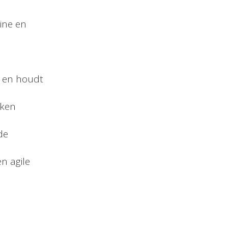
line en
d en houdt
rken
de
n agile