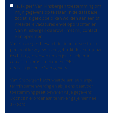
Ja, Ik geef Van Kinsbergen toestemming om
mijn gegevens op te slaan in de database
zodat ik gekoppeld kan worden aan één of
meerdere vacatures en/of opdrachten en
Van Kinsbergen daarover met mij contact
kan opnemen.
Van Kinsbergen bewaart de door jou verstrekte
persoonlijke gegevens en gebruikt deze om jouw
inschrijving te verwerken en jou te helpen in
contact te komen met (potentiële)
opdrachtgevers of werkgevers.
Van Kinsbergen hecht waarde aan een lange
termijn samenwerking en als je ons daarvoor
toestemming geeft bewaren wij je gegevens.
Door dit hieronder aan te vinken ga je hiermee
akkoord.