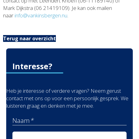
contact op met Leendert Knoeff (06-11189140) of
Mark Dijkstra (06 21419109). Je kan ook mailen
naar
info@vankinsbergen.nu
.
Terug naar overzicht
Interesse?
Heb je interesse of verdere vragen? Neem gerust
contact met ons op voor een persoonlijk gesprek. We
luisteren graag en denken met je mee.
Naam
*