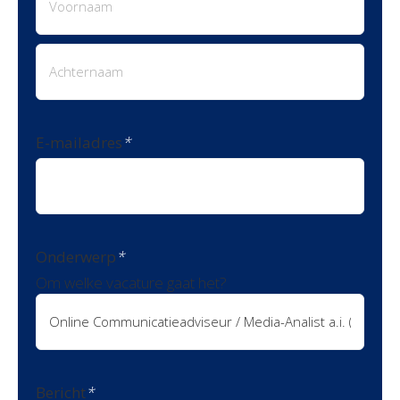
Voornaam
Achternaam
E-mailadres
*
Onderwerp
*
Om welke vacature gaat het?
Bericht
*