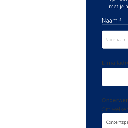
met je 
Naam
*
Voornaa
E-mailadr
Onderwe
Om welke 