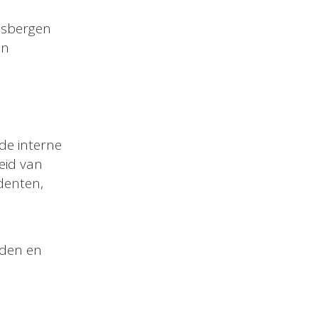
nsbergen
en
 de interne
eid van
denten,
lden en