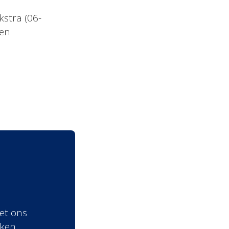
kstra (06-
len
et ons
nken