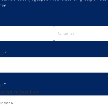
mee.
m
Achternaam
es
*
rp
*
vacature gaat het?