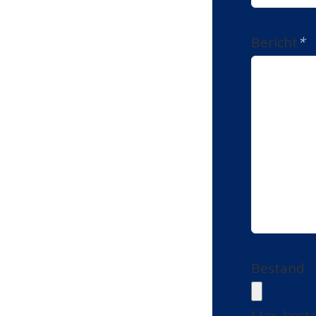
Bericht
*
Bestand
Max. besta