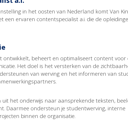
ist a.i.
instelling in het oosten van Nederland komt Van Ki
t een ervaren contentspecialist a.i. die de opleiding
ie
t ontwikkelt, beheert en optimaliseert content voor
catie. Het doel is het versterken van de zichtbaarh
ndersteunen van werving en het informeren van stu
amenwerkingspartners.
en uit het onderwijs naar aansprekende teksten, bee
nt. Daarmee ondersteun je studentwerving, interne
ojecten binnen de organisatie.