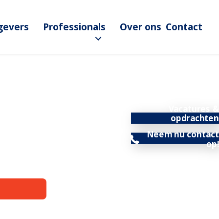
gevers
Professionals
Over ons
Contact
Vacatures &
opdrachten
Neem nu contact
op!