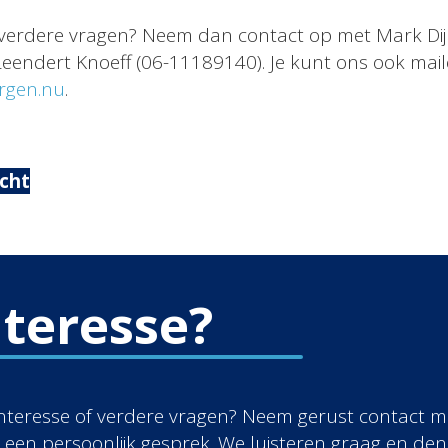
f verdere vragen? Neem dan contact op met Mark Dij
eendert Knoeff (06-11189140). Je kunt ons ook mai
rgen.nu
.
icht
nteresse?
interesse of verdere vragen? Neem gerust contact m
 een persoonlijk gesprek. We luisteren graag en de