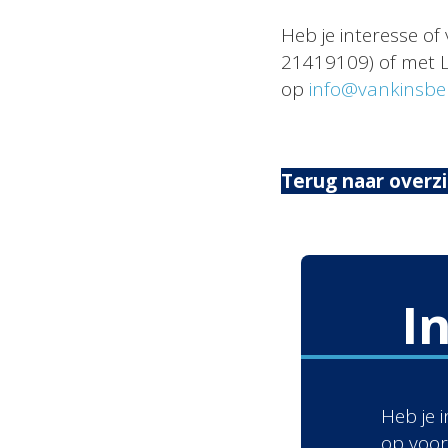
Heb je interesse o
21419109) of met L
op
info@vankinsbe
Terug naar overz
I
Heb je 
op voor