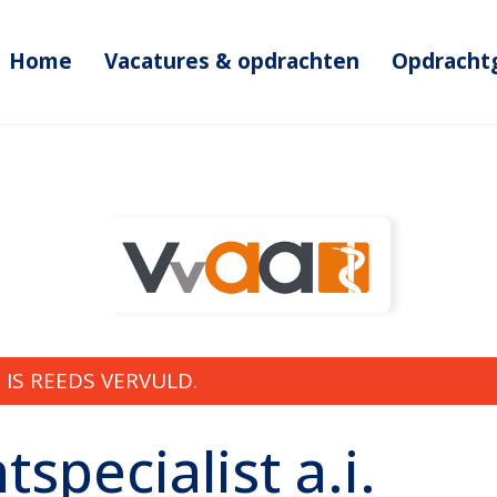
Home
Vacatures & opdrachten
Opdracht
IS REEDS VERVULD.
specialist a.i.