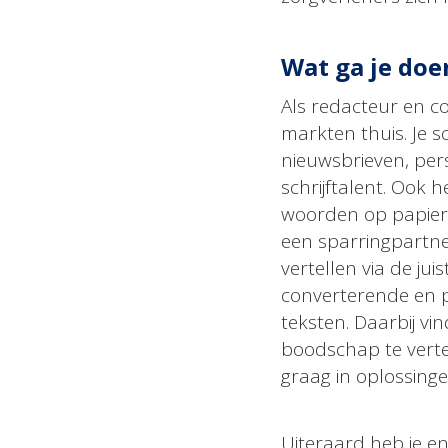
Wat ga je doe
Als redacteur en c
markten thuis. Je s
nieuwsbrieven, pers
schrijftalent. Ook h
woorden op papier 
een sparringpartne
vertellen via de jui
converterende en p
teksten. Daarbij v
boodschap te vertel
graag in oplossingen
Uiteraard heb je en