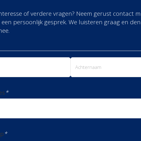
interesse of verdere vragen? Neem gerust contact m
 een persoonlijk gesprek. We luisteren graag en de
mee.
m
Achternaam
es
*
rp
*