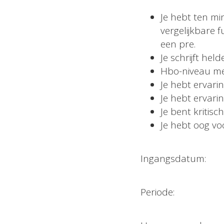
Je hebt ten min
vergelijkbare f
een pre.
Je schrijft hel
Hbo-niveau met
Je hebt ervari
Je hebt ervar
Je bent kritis
Je hebt oog voo
Ingangsdatum: 3
Periode: 6 maa