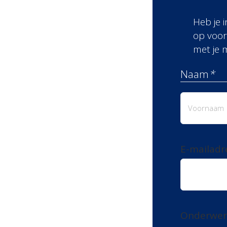
Heb je 
op voor
met je 
Naam
*
Voornaa
E-mailadr
Onderwe