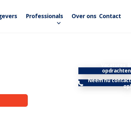
gevers
Professionals
Over ons
Contact
Vacatures &
opdrachten
Neem nu contact
op!