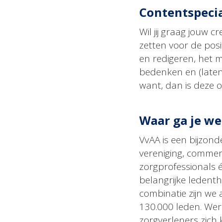
Contentspecial
Wil jij graag jouw c
zetten voor de posit
en redigeren, het 
bedenken en (laten)
want, dan is deze o
Waar ga je w
VvAA is een bijzon
vereniging, commerc
zorgprofessionals 
belangrijke ledent
combinatie zijn we
130.000 leden. Wer
zorgverleners zich