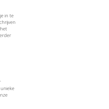
je in te
chrijven
 het
verder
r
 unieke
onze