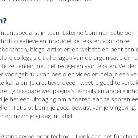
n?
ontentspecialist in team Externe Communicatie ben j
chrijft creatieve en inhoudelijke teksten voor onze
berichten, blogs, artikelen en website en bent een 
elp je collega’s uit alle lagen van de organisatie om d
te zetten en met het redigeren van teksten. Verder 
r voor gebruik van beeld en video en help je een ve
ste kanalen. Je creatieve ideeën weet je goed te verta
rettig leesbare webpagina’s, e-mails en andere inho
ind je het een uitdaging om anderen aan te sporen e
len. Tot slot ben jij je goed bewust van je omgeving,
 en neem je graag initiatief.
igszins gevoel voor techniek. Denk aan het function