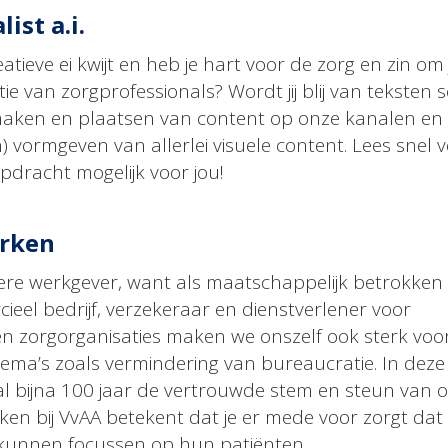
ist a.i.
reatieve ei kwijt en heb je hart voor de zorg en zin om 
ie van zorgprofessionals? Wordt jij blij van teksten s
maken en plaatsen van content op onze kanalen en
 vormgeven van allerlei visuele content. Lees snel 
pdracht mogelijk voor jou!
erken
dere werkgever, want als maatschappelijk betrokken
ieel bedrijf, verzekeraar en dienstverlener voor
én zorgorganisaties maken we onszelf ook sterk voo
hema’s zoals vermindering van bureaucratie. In deze
 al bijna 100 jaar de vertrouwde stem en steun van 
ken bij VvAA betekent dat je er mede voor zorgt dat
 kunnen focussen op hun patiënten.