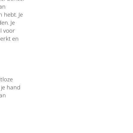
van
n hebt. Je
en. Je
l voor
werkt en
utloze
 je hand
van