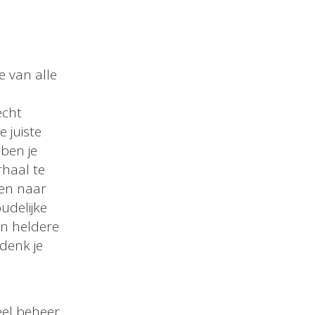
e van alle
echt
e juiste
ben je
rhaal te
len naar
udelijke
en heldere
 denk je
eel beheer