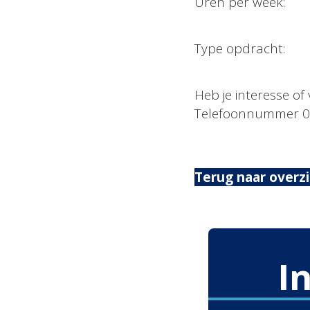
Uren per week:
Type opdracht: 
Heb je interesse o
Telefoonnummer 06
Terug naar overz
I