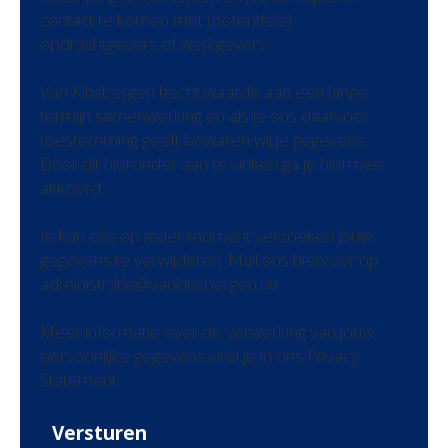
contact te komen met (potentiële)
opdrachtgevers of werkgevers.
Van Kinsbergen hecht waarde aan een lange
termijn samenwerking en als je ons daarvoor
toestemming geeft bewaren wij je gegevens.
Door dit hieronder aan te vinken ga je hiermee
akkoord.
Je kan ons op ieder moment verzoeken jouw
gegevens te verwijderen. Mail ons hiervoor op
administratie@vankinsbergen.nu
Meer informatie over de verwerking van jouw
persoonlijke gegevens vind je in ons Privacy
Statement.
Versturen