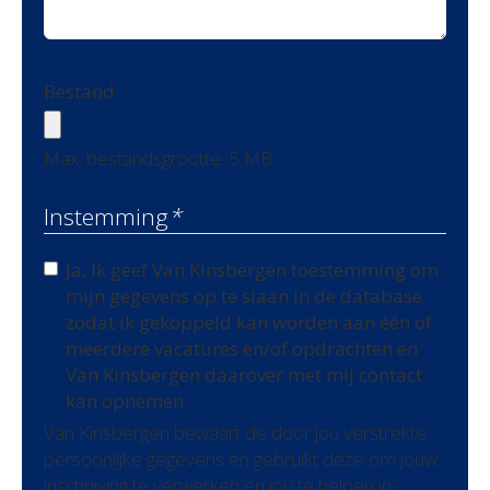
Bestand
Max. bestandsgrootte: 5 MB.
Instemming
*
Ja, Ik geef Van Kinsbergen toestemming om
mijn gegevens op te slaan in de database
zodat ik gekoppeld kan worden aan één of
meerdere vacatures en/of opdrachten en
Van Kinsbergen daarover met mij contact
kan opnemen.
Van Kinsbergen bewaart de door jou verstrekte
persoonlijke gegevens en gebruikt deze om jouw
inschrijving te verwerken en jou te helpen in