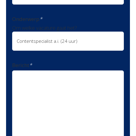
Onderwerp
*
Om welke vacature gaat het?
Bericht
*