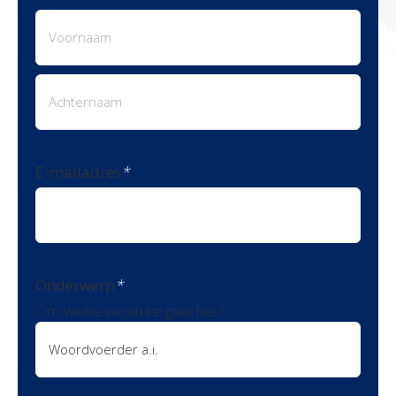
Voornaam
Achternaam
E-mailadres
*
Onderwerp
*
Om welke vacature gaat het?