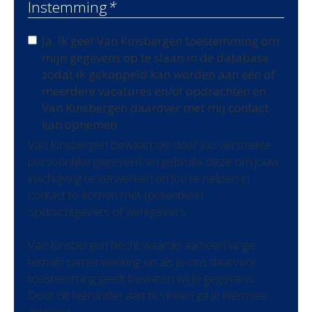
Instemming
*
Ja, Ik geef Van Kinsbergen toestemming om
mijn gegevens op te slaan in de database
zodat ik gekoppeld kan worden aan één of
meerdere vacatures en/of opdrachten en
Van Kinsbergen daarover met mij contact
kan opnemen.
Van Kinsbergen bewaart de door jou verstrekte
persoonlijke gegevens en gebruikt deze om jouw
inschrijving te verwerken en jou te helpen in
contact te komen met (potentiële)
opdrachtgevers of werkgevers.
Van Kinsbergen hecht waarde aan een lange
termijn samenwerking en als je ons daarvoor
toestemming geeft bewaren wij je gegevens.
Door dit hieronder aan te vinken ga je hiermee
akkoord.